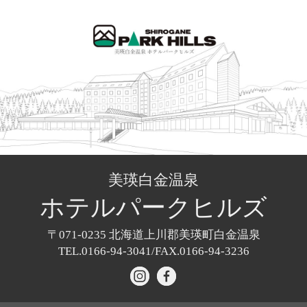
美瑛白金温泉
ホテル
パークヒルズ
〒071-0235
北海道上川郡美瑛町白金温泉
TEL.0166-94-3041/
FAX.0166-94-3236