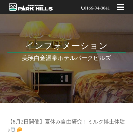
インフォメーション
美瑛白金温泉
ホテルパークヒルズ
【8月2日開催】夏休み自由研究！ミルク博士体験
♪