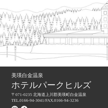
美瑛白金温泉
ホテル
パークヒルズ
〒071-0235
北海道上川郡美瑛町白金温泉
TEL.0166-94-3041/
FAX.0166-94-3236