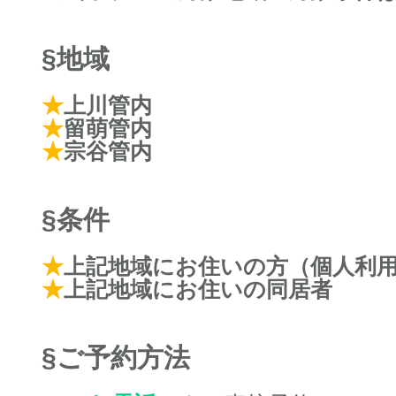
§地域
★
上川管内
★
留萌管内
★
宗谷管内
§条件
★
上記地域にお住いの方（個人利
★
上記地域にお住いの同居者
§ご予約方法