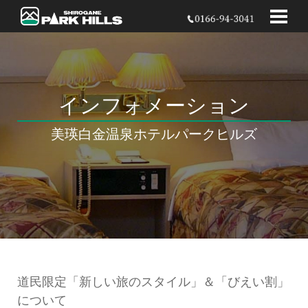
インフォメーション
美瑛白金温泉
ホテルパークヒルズ
道民限定「新しい旅のスタイル」＆「びえい割」
について