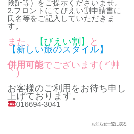
険証等）をご提示くださいませ。
2.フロントにてびえい割申請書に
氏名等をご記入していただきま
す。
また、
【びえい割】
と
【新しい旅のスタイル】
併用可能
でございます( *´艸
｀)
お客様のご利用をお待ち申し
上げております。
016694-3041
お知らせ一覧に戻る