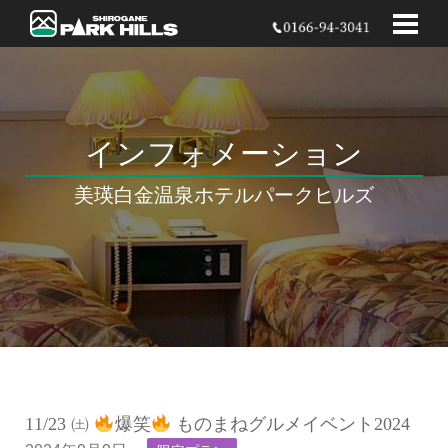
インフォメーション
美瑛白金温泉
ホテルパークヒルズ
11/23 ㈯
爆笑
ものまねグルメイベント2024