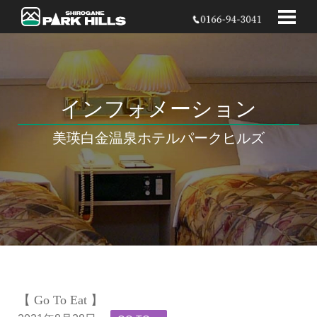
インフォメーション
美瑛白金温泉
ホテルパークヒルズ
【 Go To Eat 】