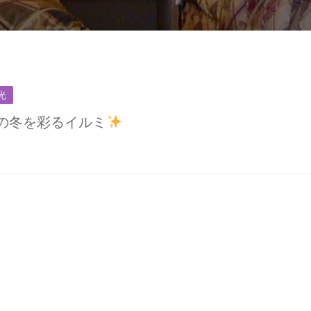
光
町の冬を彩るイルミ