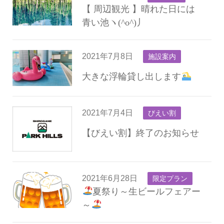
【 周辺観光 】晴れた日には
青い池ヽ(^o^)丿
2021年7月8日
施設案内
大きな浮輪貸し出します
2021年7月4日
びえい割
【びえい割】終了のお知らせ
2021年6月28日
限定プラン
夏祭り～生ビールフェアー
～