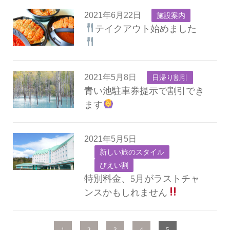
2021年6月22日
施設案内
テイクアウト始めました
2021年5月8日
日帰り割引
青い池駐車券提示で割引でき
ます
2021年5月5日
新しい旅のスタイル
びえい割
特別料金、5月がラストチャ
ンスかもしれません
1
2
3
4
5